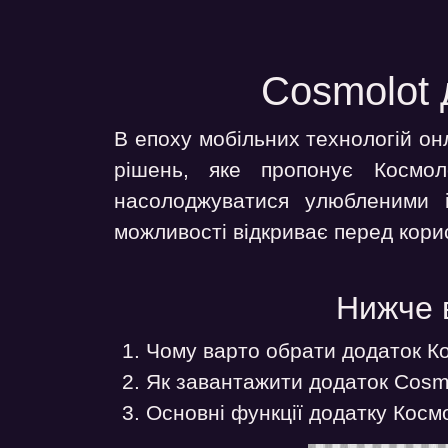
Cosmolot 
В епоху мобільних технологій он
рішень, яке пропонує Космо
насолоджуватися улюбленими і
можливості відкриває перед кори
Нижче в
Чому варто обрати додаток К
Як завантажити додаток Cosm
Основні функції додатку Косм