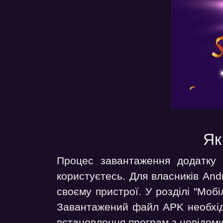
Як
Процес завантаження додатку 
користуєтесь. Для власників And
своєму пристрої. У розділі "Мобі
Завантажений файл APK необхід
встановлення програм з невідоми