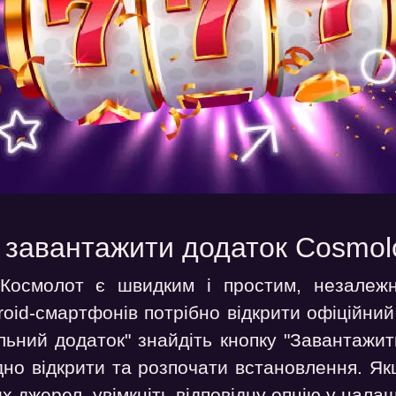
 завантажити додаток Cosmol
Космолот є швидким і простим, незалежн
roid-смартфонів потрібно відкрити офіційни
льний додаток" знайдіть кнопку "Завантажити
но відкрити та розпочати встановлення. Як
х джерел, увімкніть відповідну опцію у нал