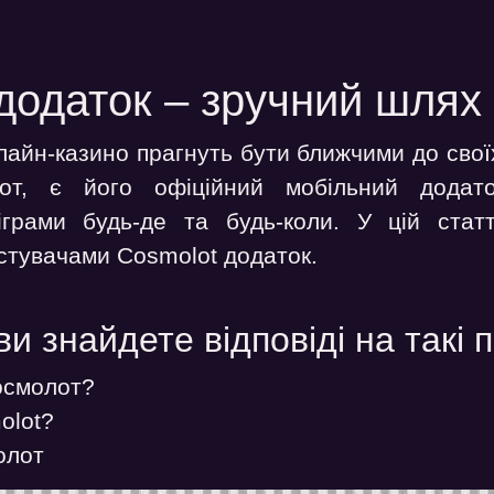
додаток – зручний шлях 
лайн-казино прагнуть бути ближчими до своїх
лот, є його офіційний мобільний додат
грами будь-де та будь-коли. У цій статт
стувачами Cosmolot додаток.
и знайдете відповіді на такі 
осмолот?
olot?
олот