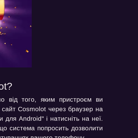
ot?
о від того, яким пристроєм ви
й сайт Cosmolot через браузер на
 для Android" і натисніть на неї.
що система попросить дозволити
аштуваннях вашого телефону.